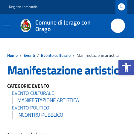
Vai ai contenuti
Vai al footer
Regione Lombardia
Comune di Jerago con
Orago
Home
/
Eventi
/
Evento culturale
/
Manifestazione artistica
Apri la b
Manifestazione artistica
CATEGORIE EVENTO
EVENTO CULTURALE
MANIFESTAZIONE ARTISTICA
EVENTO POLITICO
INCONTRO PUBBLICO