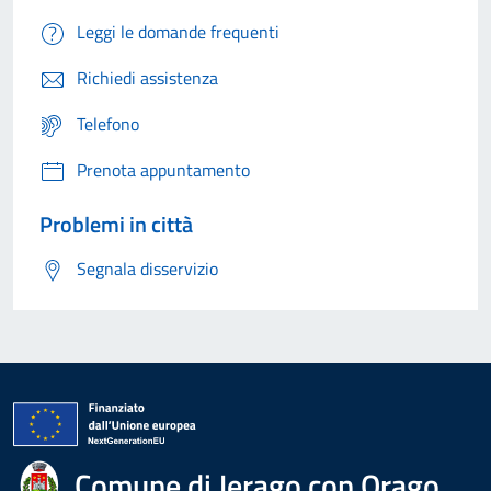
Leggi le domande frequenti
Richiedi assistenza
Telefono
Prenota appuntamento
Problemi in città
Segnala disservizio
Comune di Jerago con Orago