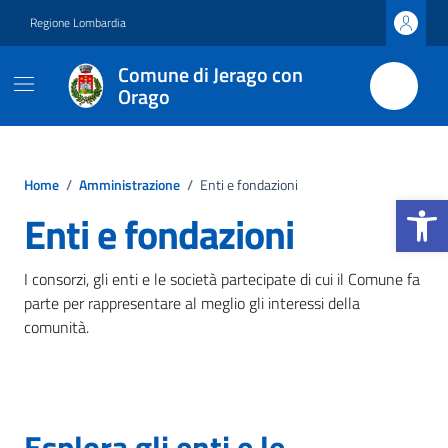
Vai ai contenuti
Vai al footer
Regione Lombardia
Comune di Jerago con
Orago
Home
/
Amministrazione
/
Enti e fondazioni
Apri la b
Enti e fondazioni
I consorzi, gli enti e le società partecipate di cui il Comune fa
parte per rappresentare al meglio gli interessi della
comunità.
Esplora gli enti e le