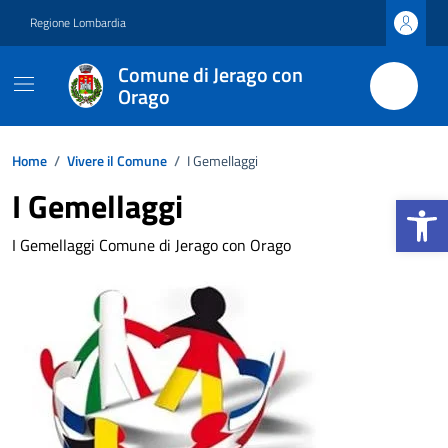
Vai ai contenuti
Vai al footer
Regione Lombardia
Comune di Jerago con
Orago
Home
/
Vivere il Comune
/
I Gemellaggi
I Gemellaggi
Apri la b
I Gemellaggi Comune di Jerago con Orago