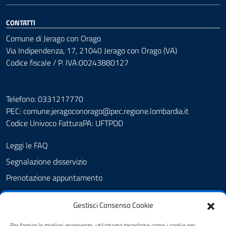
CONTATTI
Comune di Jerago con Orago
Via Indipendenza, 17, 21040 Jerago con Orago (VA)
Codice fiscale / P. IVA:00243880127
Telefono: 0331217770
PEC:
comune.jeragoconorago@pec.regione.lombardia.it
Codice Univoco FatturaPA: UFTPDD
Leggi le FAQ
Segnalazione disservizio
Prenotazione appuntamento
Richiesta assistenza
Gestisci Consenso Cookie
Albo Pretorio
Per fornire le migliori esperienze, utilizziamo tecnologie come i cookie per