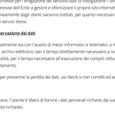
ieste per l’erogazione del servizio (dati di navigazione / utili
eresse dell’Ente a gestire e ottimizzare il proprio sito intern
aneamente dagli utenti saranno trattati, per quanto necessario 
 servizi stessi.
ervazione dei dati
almente sia con l’ausilio di mezzi informatici e telematici a m
 archivi elettronici per il tempo strettamente necessario a real
alità, per il tempo necessario all’esecuzione dei compiti istit
olamento.
 prevenire la perdita dei dati, usi illeciti o non corretti ed a
ne, l’utente è libero di fornire i dati personali richiesti dai v
to richiesto.