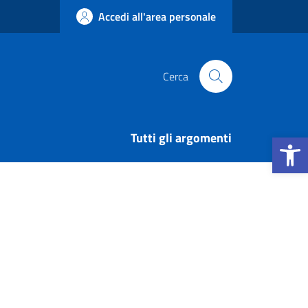
Accedi all'area personale
Cerca
Apri la b
Tutti gli argomenti