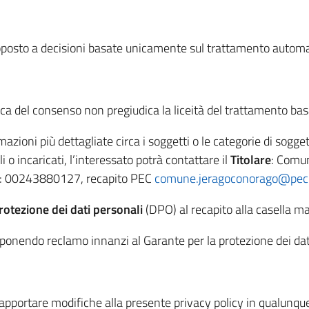
toposto a decisioni basate unicamente sul trattamento automa
voca del consenso non pregiudica la liceità del trattamento ba
rmazioni più dettagliate circa i soggetti o le categorie di sogge
o incaricati, l’interessato potrà contattare il
Titolare
: Comun
VA: 00243880127, recapito PEC
comune.jeragoconorago@pec.r
otezione dei dati personali
(DPO) al recapito alla casella ma
 proponendo reclamo innanzi al Garante per la protezione dei dat
to di apportare modifiche alla presente privacy policy in qual