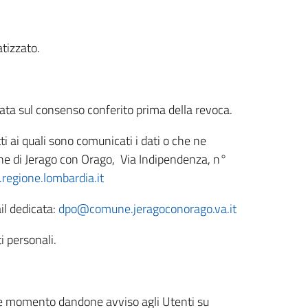
tizzato.
sata sul consenso conferito prima della revoca.
tti ai quali sono comunicati i dati o che ne
e di Jerago con Orago, Via Indipendenza, n°
egione.lombardia.it
il dedicata:
dpo@comune.jeragoconorago.va.it
i personali.
unque momento dandone avviso agli Utenti su