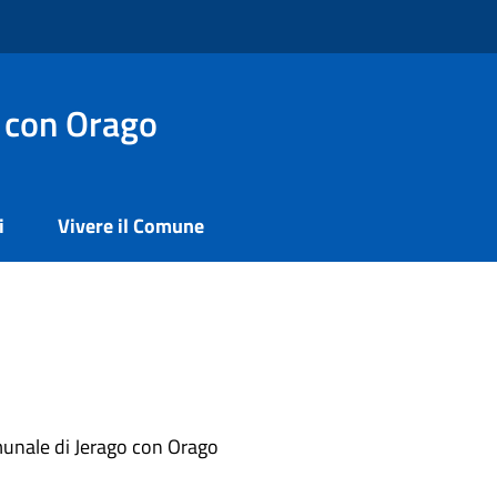
 con Orago
i
Vivere il Comune
omunale di Jerago con Orago