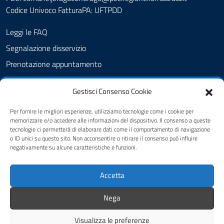
Codice Univoco FatturaPA: UFTPDD
Leggi le FAQ
Segnalazione disservizio
Prenotazione appuntamento
Richiesta assistenza
Gestisci Consenso Cookie
Albo Pretorio
Amministrazione trasparente
Per fornire le migliori esperienze, utilizziamo tecnologie come i cookie per
memorizzare e/o accedere alle informazioni del dispositivo. Il consenso a queste
Informativa privacy
tecnologie ci permetterà di elaborare dati come il comportamento di navigazione
o ID unici su questo sito. Non acconsentire o ritirare il consenso può influire
Cookie Policy (UE)
negativamente su alcune caratteristiche e funzioni.
Dichiarazione di accessibilità
Accetta
Note legali
Feedback
Nega
Visualizza le preferenze