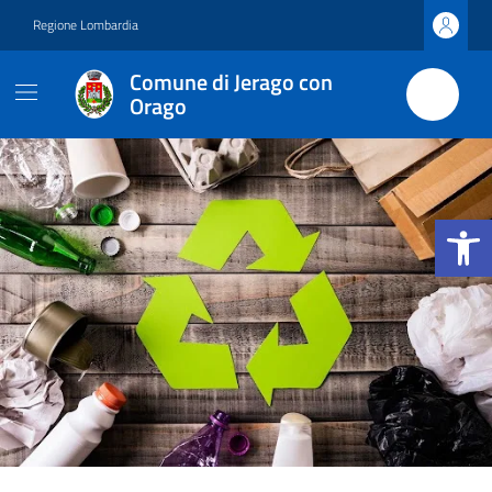
Vai ai contenuti
Vai al footer
Regione Lombardia
Comune di Jerago con
Orago
Apri la b