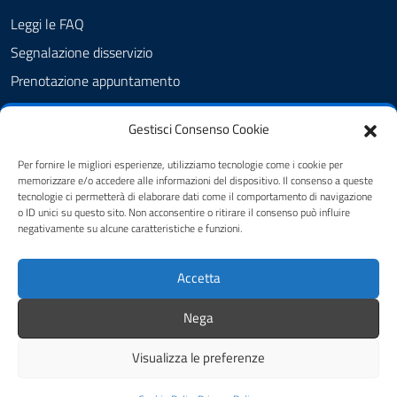
Leggi le FAQ
Segnalazione disservizio
Prenotazione appuntamento
Richiesta assistenza
Gestisci Consenso Cookie
Albo Pretorio
Amministrazione trasparente
Per fornire le migliori esperienze, utilizziamo tecnologie come i cookie per
memorizzare e/o accedere alle informazioni del dispositivo. Il consenso a queste
Informativa privacy
tecnologie ci permetterà di elaborare dati come il comportamento di navigazione
o ID unici su questo sito. Non acconsentire o ritirare il consenso può influire
Cookie Policy (UE)
negativamente su alcune caratteristiche e funzioni.
Dichiarazione di accessibilità
Accetta
Note legali
Feedback
Nega
Visualizza le preferenze
Credits