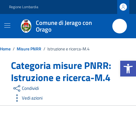
Vai ai contenuti
Vai al footer
Regione Lombardia
Comune di Jerago con
Orago
Home
/
Misure PNRR
/
Istruzione e ricerca-M.4
Apri la b
Categoria misure PNRR:
Istruzione e ricerca-M.4
Condividi
Vedi azioni