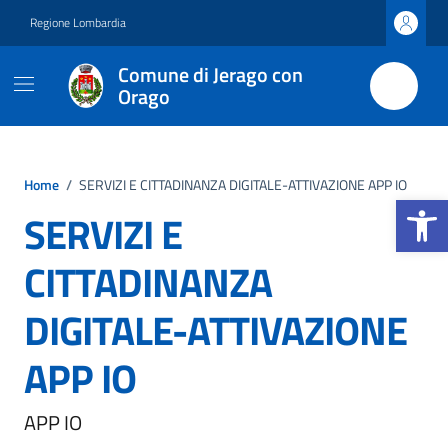
Vai ai contenuti
Vai al footer
Regione Lombardia
Comune di Jerago con
Orago
Home
/
SERVIZI E CITTADINANZA DIGITALE-ATTIVAZIONE APP IO
Apri la b
SERVIZI E
CITTADINANZA
DIGITALE-ATTIVAZIONE
APP IO
APP IO