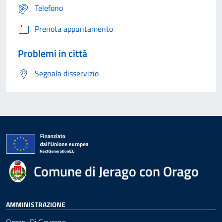
Telefono
Prenota appuntamento
Problemi in città
Segnala disservizio
Comune di Jerago con Orago
AMMINISTRAZIONE