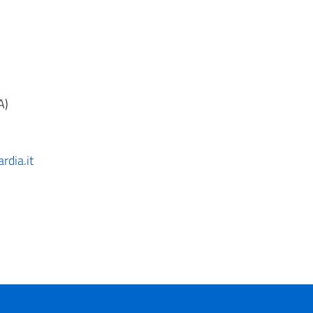
A)
dia.it