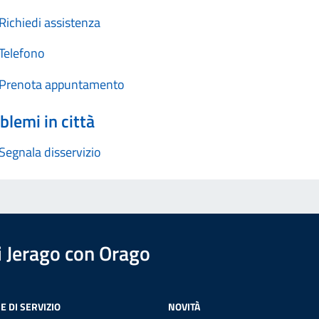
Richiedi assistenza
Telefono
Prenota appuntamento
blemi in città
Segnala disservizio
 Jerago con Orago
E DI SERVIZIO
NOVITÀ