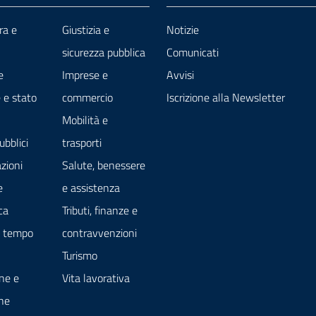
ra e
Giustizia e
Notizie
sicurezza pubblica
Comunicati
e
Imprese e
Avvisi
 e stato
commercio
Iscrizione alla Newsletter
Mobilità e
ubblici
trasporti
zioni
Salute, benessere
e
e assistenza
ca
Tributi, finanze e
e tempo
contravvenzioni
Turismo
ne e
Vita lavorativa
ne