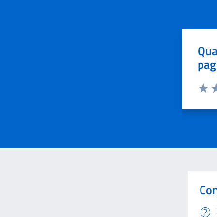
Qua
pag
Valut
Va
Con