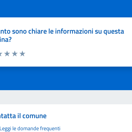
nto sono chiare le informazioni su questa
ina?
a 1 stelle su 5
luta 2 stelle su 5
Valuta 3 stelle su 5
Valuta 4 stelle su 5
Valuta 5 stelle su 5
tatta il comune
Leggi le domande frequenti