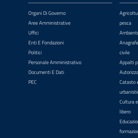
Organi Di Governo
Agricoltu
Aree Amministrative
pesca
Uffici
Ambient
Enti E Fondazioni
Anagrafe
Politici
civile
Personale Amministrativo
Appalti p
Documenti E Dati
Autorizza
PEC
Catasto 
urbanisti
Cultura 
libero
Educazio
formazio