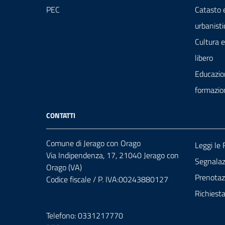
PEC
Catasto 
urbanisti
Cultura 
libero
Educazio
formazio
CONTATTI
Comune di Jerago con Orago
Leggi le
Via Indipendenza, 17, 21040 Jerago con
Segnalazi
Orago (VA)
Prenota
Codice fiscale / P. IVA:00243880127
Richiest
Telefono: 0331217770