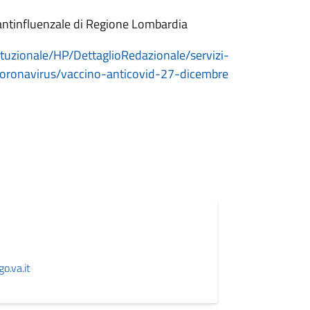
 antinfluenzale di Regione Lombardia
ituzionale/HP/DettaglioRedazionale/servizi-
/coronavirus/vaccino-anticovid-27-dicembre
o.va.it