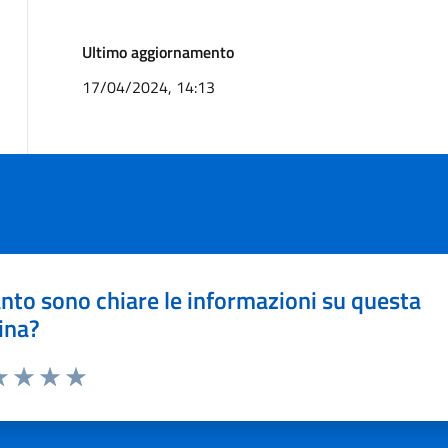
Ultimo aggiornamento
17/04/2024, 14:13
nto sono chiare le informazioni su questa
ina?
a 1 stelle su 5
luta 2 stelle su 5
Valuta 3 stelle su 5
Valuta 4 stelle su 5
Valuta 5 stelle su 5