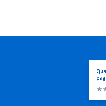
Qua
pag
Valut
Va