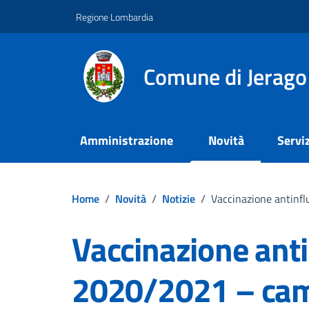
Vai ai contenuti
Vai al footer
Regione Lombardia
Comune di Jerago
Amministrazione
Novità
Serviz
Home
/
Novità
/
Notizie
/
Vaccinazione antin
Vaccinazione ant
2020/2021 – ca