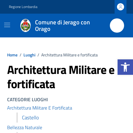
Vai ai contenuti
Vai al footer
Regione Lombardia
Comune di Jerago con
Orago
Home
/
Luoghi
/
Architettura Militare e fortificata
Apri la b
Architettura Militare e
fortificata
CATEGORIE LUOGHI
Architettura Militare E Fortificata
Castello
Bellezza Naturale