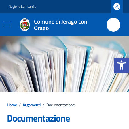
Vai ai contenuti
Vai al footer
Regione Lombardia
Comune di Jerago con
Orago
Apri la b
Home
/
Argomenti
/
Documentazione
Documentazione