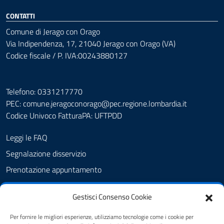
CONTATTI
Comune di Jerago con Orago
Via Indipendenza, 17, 21040 Jerago con Orago (VA)
Codice fiscale / P. IVA:00243880127
Telefono: 0331217770
PEC:
comune.jeragoconorago@pec.regione.lombardia.it
Codice Univoco FatturaPA: UFTPDD
Leggi le FAQ
Segnalazione disservizio
Prenotazione appuntamento
Richiesta assistenza
Gestisci Consenso Cookie
Albo Pretorio
Amministrazione trasparente
Per fornire le migliori esperienze, utilizziamo tecnologie come i cookie per