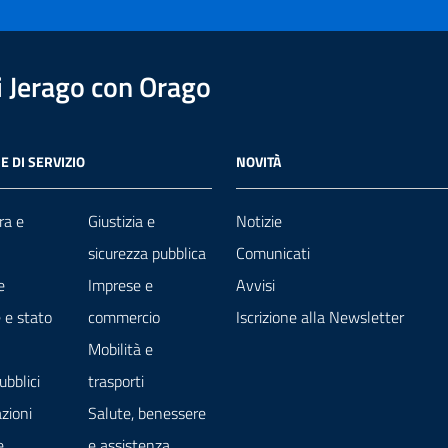
 Jerago con Orago
E DI SERVIZIO
NOVITÀ
ra e
Giustizia e
Notizie
sicurezza pubblica
Comunicati
e
Imprese e
Avvisi
 e stato
commercio
Iscrizione alla Newsletter
Mobilità e
ubblici
trasporti
zioni
Salute, benessere
e
e assistenza