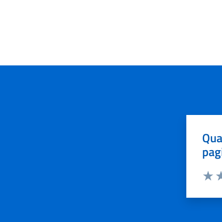
Qua
pag
Valut
Va