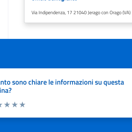
Via Indipendenza, 17 21040 Jerago con Orago (VA)
nto sono chiare le informazioni su questa
ina?
a 1 stelle su 5
luta 2 stelle su 5
Valuta 3 stelle su 5
Valuta 4 stelle su 5
Valuta 5 stelle su 5