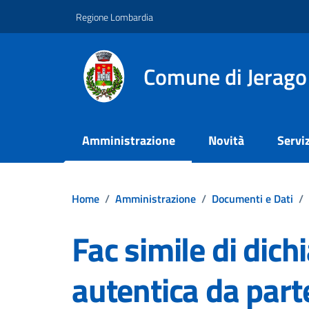
Vai ai contenuti
Vai al footer
Regione Lombardia
Comune di Jerago
Amministrazione
Novità
Serviz
Home
/
Amministrazione
/
Documenti e Dati
/
Fac simile di dich
autentica da parte