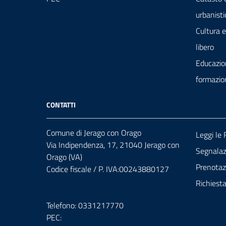
urbanisti
Cultura 
libero
Educazio
formazio
CONTATTI
Comune di Jerago con Orago
Leggi le
Via Indipendenza, 17, 21040 Jerago con
Segnalazi
Orago (VA)
Prenota
Codice fiscale / P. IVA:00243880127
Richiest
Telefono: 0331217770
PEC: