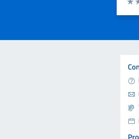
Valut
Va
Con
Pro