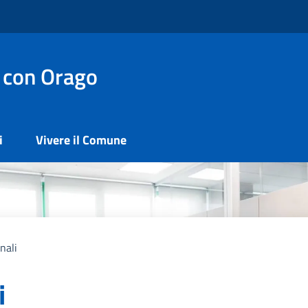
 con Orago
i
Vivere il Comune
nali
i