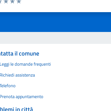
a 1 stelle su 5
luta 2 stelle su 5
Valuta 3 stelle su 5
Valuta 4 stelle su 5
Valuta 5 stelle su 5
tatta il comune
Leggi le domande frequenti
Richiedi assistenza
Telefono
Prenota appuntamento
blemi in città