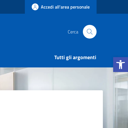
Accedi all'area personale
Cerca
Apri la b
Tutti gli argomenti