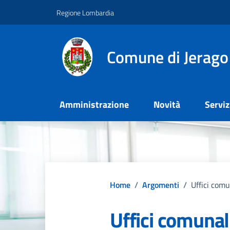
Vai ai contenuti
Vai al footer
Regione Lombardia
Comune di Jerago
Amministrazione
Novità
Serviz
Home
/
Argomenti
/
Uffici comu
Uffici comunal