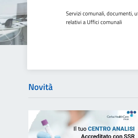
Dettagli dell
Servizi comunali, documenti, uff
relativi a Uffici comunali
Novità