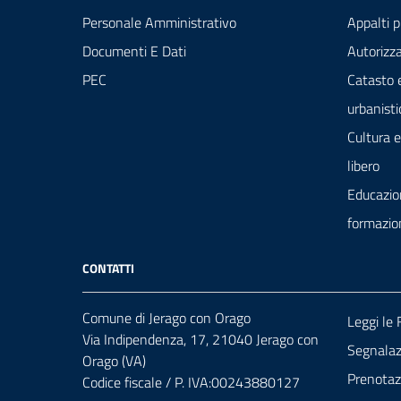
Personale Amministrativo
Appalti p
Documenti E Dati
Autorizza
PEC
Catasto 
urbanisti
Cultura 
libero
Educazio
formazio
CONTATTI
Comune di Jerago con Orago
Leggi le
Via Indipendenza, 17, 21040 Jerago con
Segnalazi
Orago (VA)
Prenota
Codice fiscale / P. IVA:00243880127