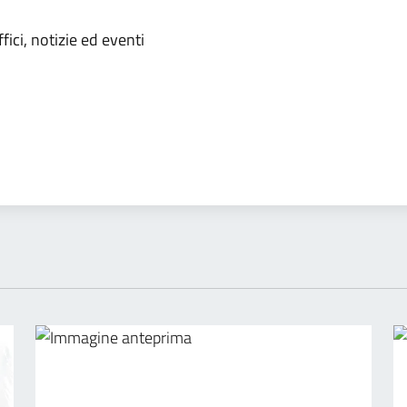
'argomento
ici, notizie ed eventi