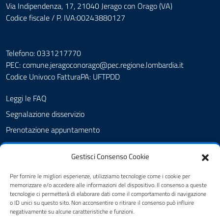
Via Indipendenza, 17, 21040 Jerago con Orago (VA)
Codice fiscale / P. IVA:00243880127
Telefono: 0331217770
PEC:
comune.jeragoconorago@pec.regione.lombardia.it
Codice Univoco FatturaPA: UFTPDD
Leggi le FAQ
Segnalazione disservizio
Prenotazione appuntamento
Richiesta assistenza
Gestisci Consenso Cookie
Albo Pretorio
Amministrazione trasparente
Per fornire le migliori esperienze, utilizziamo tecnologie come i cookie per
memorizzare e/o accedere alle informazioni del dispositivo. Il consenso a queste
Informativa privacy
tecnologie ci permetterà di elaborare dati come il comportamento di navigazione
o ID unici su questo sito. Non acconsentire o ritirare il consenso può influire
Cookie Policy (UE)
negativamente su alcune caratteristiche e funzioni.