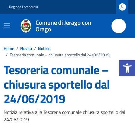
Vai ai contenuti
Vai al footer
Regione Lombardia
Comune di Jerago con
Orago
Home
/
Novità
/
Notizie
/
Tesoreria comunale – chiusura sportello dal 24/06/2019
Apri la b
Tesoreria comunale –
chiusura sportello dal
24/06/2019
Dettagli della notizia
Notizia relativa alla Tesoreria comunale chiusura sportello dal
24/06/2019