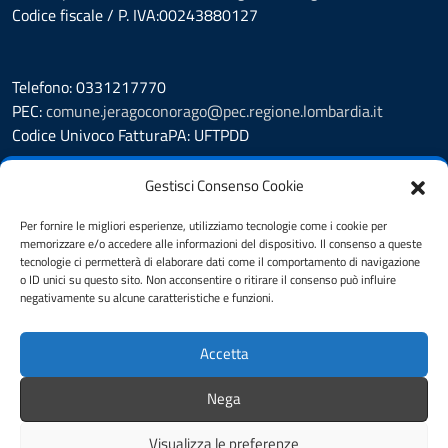
Codice fiscale / P. IVA:00243880127
Telefono: 0331217770
PEC:
comune.jeragoconorago@pec.regione.lombardia.it
Codice Univoco FatturaPA: UFTPDD
Leggi le FAQ
Gestisci Consenso Cookie
Segnalazione disservizio
Prenotazione appuntamento
Per fornire le migliori esperienze, utilizziamo tecnologie come i cookie per
memorizzare e/o accedere alle informazioni del dispositivo. Il consenso a queste
Richiesta assistenza
tecnologie ci permetterà di elaborare dati come il comportamento di navigazione
Albo Pretorio
o ID unici su questo sito. Non acconsentire o ritirare il consenso può influire
Amministrazione trasparente
negativamente su alcune caratteristiche e funzioni.
Informativa privacy
Cookie Policy (UE)
Accetta
Dichiarazione di accessibilità
Note legali
Nega
Feedback
Visualizza le preferenze