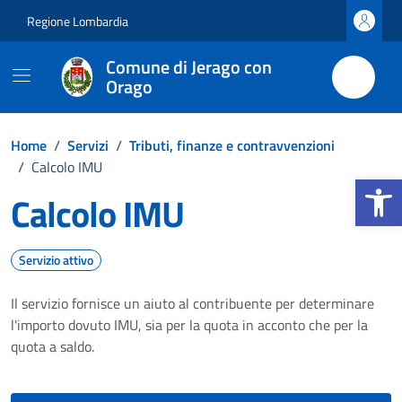
Vai ai contenuti
Vai al footer
Regione Lombardia
Comune di Jerago con
Orago
Home
/
Servizi
/
Tributi, finanze e contravvenzioni
/
Calcolo IMU
Apri la b
Calcolo IMU
Servizio attivo
Il servizio fornisce un aiuto al contribuente per determinare
l'importo dovuto IMU, sia per la quota in acconto che per la
quota a saldo.