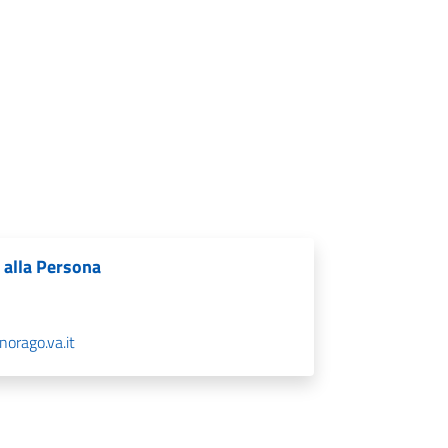
i alla Persona
orago.va.it