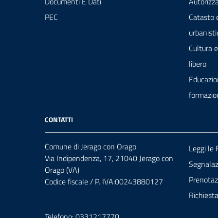
Documenti E Dati
Autorizza
PEC
Catasto 
urbanisti
Cultura 
libero
Educazio
formazio
CONTATTI
Comune di Jerago con Orago
Leggi le
Via Indipendenza, 17, 21040 Jerago con
Segnalazi
Orago (VA)
Prenota
Codice fiscale / P. IVA:00243880127
Richiest
Telefono: 0331217770