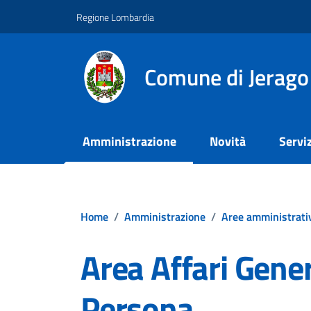
Vai ai contenuti
Vai al footer
Regione Lombardia
Comune di Jerago
Amministrazione
Novità
Serviz
Home
/
Amministrazione
/
Aree amministrati
Area Affari Genera
Persona