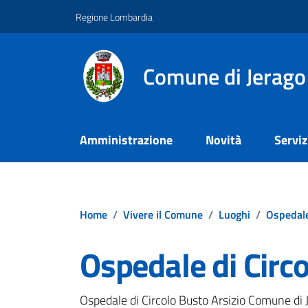
Vai ai contenuti
Vai al footer
Regione Lombardia
Comune di Jerago
Amministrazione
Novità
Serviz
Home
/
Vivere il Comune
/
Luoghi
/
Ospedal
Ospedale di Circo
Ospedale di Circolo Busto Arsizio Comune di