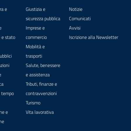
ra e
Giustizia e
Notizie
sicurezza pubblica
Comunicati
e
Imprese e
Avvisi
 e stato
commercio
Iscrizione alla Newsletter
Mobilità e
ubblici
trasporti
zioni
Salute, benessere
e
e assistenza
ca
Tributi, finanze e
e tempo
contravvenzioni
Turismo
ne e
Vita lavorativa
ne