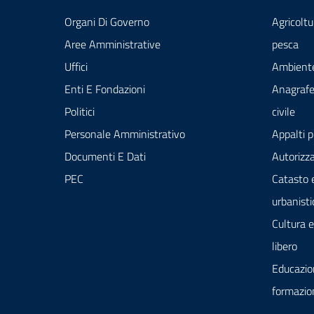
Organi Di Governo
Agricoltu
Aree Amministrative
pesca
Uffici
Ambient
Enti E Fondazioni
Anagrafe
Politici
civile
Personale Amministrativo
Appalti p
Documenti E Dati
Autorizza
PEC
Catasto 
urbanisti
Cultura 
libero
Educazio
formazio